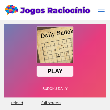
Togg
navi
reload
full screen