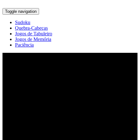
Toggle navigation
Sudoku
Quebra-Cabeças
Jogos de Tabuleiro
Jogos de Memória
Paciência