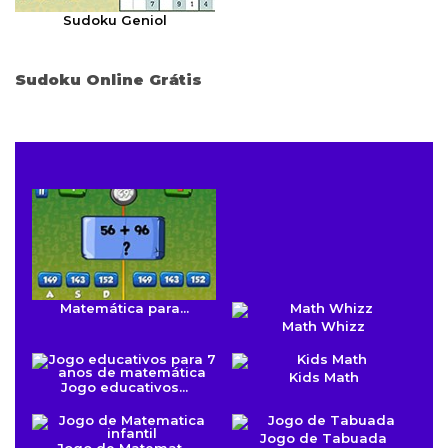
Sudoku Geniol
Sudoku Online Grátis
Matemática para...
Math Whizz
Kids Math
Jogo educativos...
Jogo de Tabuada
Jogo de Matemat...