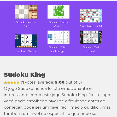
Sudoku Racha
Sudoku Block
Cuca
Puzzle
Sudoku Infantil
Sudoku Difícil
Sudoku 247
Sudoku Grátis
online gr...
expert
Sudoku King
(
1
votes, average:
5.00
out of 5)
O jogo Sudoku nunca foi tão emocionante e
interessante como este jogo Sudoku King. Neste jogo
você pode escolher o nível de dificuldade antes de
começar, pode ser um nível fácil, médio ou difícil, mas
também um nível de especialista que pode ser