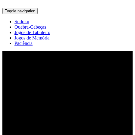
Toggle navigation
Sudoku
Quebra-Cabeças
Jogos de Tabuleiro
Jogos de Memória
Paciência