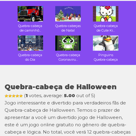
Quebra-cabeça
Quebra-cabeças
Quebra-cabeça
de caminhõ...
de Natal
de Cute Ki...
Quebra-cabeça
Quebra-cabeça
Pinguins
do Dia
Coronaviru...
Quebra-cabeça
Quebra-cabeça de Halloween
(
1
votes, average:
5.00
out of 5)
Jogo interessante e divertido para verdadeiros fãs de
Quebra-cabeça de Halloween. Temos o prazer de
apresentar a você um divertido jogo de Halloween,
este é um jogo online gratuito no gênero de quebra-
cabeça e lógica. No total, você verá 12 quebra-cabeças