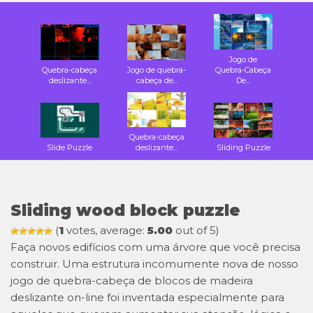
Jogo de
Quebra-cabeça
Jogo de quebra-
Quebra-Cabeça
deslizante...
cabeça de...
De...
Quebra-cabeça
Slide Puzzle
deslizante...
Sliding Puzzle
Sliding wood block puzzle
(
1
votes, average:
5.00
out of 5)
Faça novos edifícios com uma árvore que você precisa
construir. Uma estrutura incomumente nova de nosso
jogo de quebra-cabeça de blocos de madeira
deslizante on-line foi inventada especialmente para