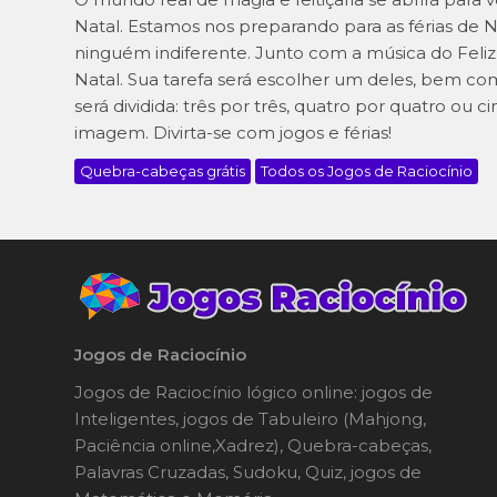
Natal. Estamos nos preparando para as férias de N
ninguém indiferente. Junto com a música do Feliz 
Natal. Sua tarefa será escolher um deles, bem 
será dividida: três por três, quatro por quatro ou 
imagem. Divirta-se com jogos e férias!
Quebra-cabeças grátis
Todos os Jogos de Raciocínio
Jogos de Raciocínio
Jogos de Raciocínio lógico online: jogos de
Inteligentes, jogos de Tabuleiro (Mahjong,
Paciência online,Xadrez), Quebra-cabeças,
Palavras Cruzadas, Sudoku, Quiz, jogos de