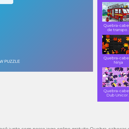
Quebra-cabe
de transpo..
Quebra-cabe
Ninja
Quebra-cabe
Dub Unicor..
 você junto com nosso jogo online gratuito Quebra-cabeças 