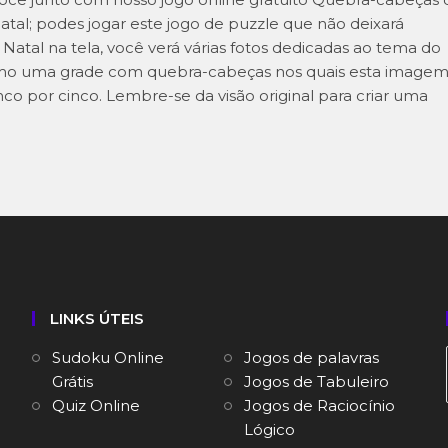
atal; podes jogar este jogo de puzzle que não deixará
Natal na tela, você verá várias fotos dedicadas ao tema do
como uma grade com quebra-cabeças nos quais esta image
cinco por cinco. Lembre-se da visão original para criar uma
LINKS ÚTEIS
Sudoku Online
Jogos de palavras
Grátis
Jogos de Tabuleiro
Quiz Online
Jogos de Raciocínio
Lógico