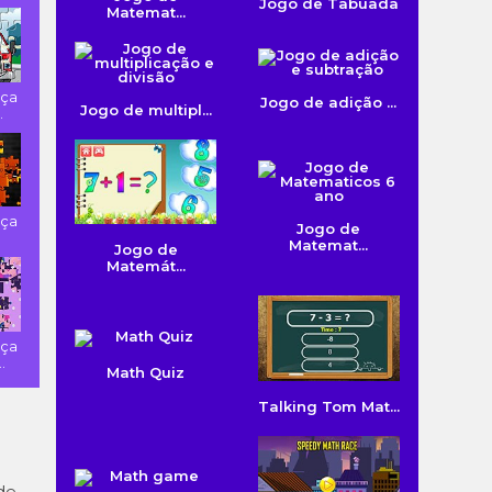
Jogo de Tabuada
Matemat...
ça
Jogo de adição ...
Jogo de multipl...
.
ça
Jogo de
Matemat...
Jogo de
Matemát...
ça
.
Math Quiz
Talking Tom Mat...
de