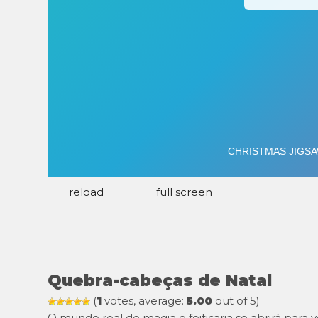
reload
full screen
Quebra-cabeças de Natal
(
1
votes, average:
5.00
out of 5)
O mundo real de magia e feitiçaria se abrirá para