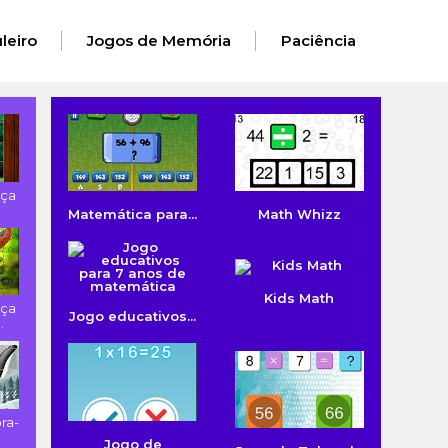
leiro
Jogos de Memória
Paciência
ça
Matemática para...
Math Whizz
Kids Math
ça
Jogo educativos...
.
ra-
Jogo de