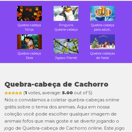
Quebra-cabeça
Pinguins
Quebra-cabeça
Ninja
Quebra-cabeça
para adult...
Quebra-cabeça
Quebra-cabeças
Dora
Jigsaw Planet
de Natal
Quebra-cabeça de Cachorro
(
1
votes, average:
5.00
out of 5)
Nós o convidamos a coletar quebra-cabeças online
grátis sobre o tema dos animais. Aqui em nossa
coleção você pode escolher qualquer imagem de
animais fofos que mais goste e se divertir jogando o
jogo de Quebra-cabeça de Cachorro online. Este jogo