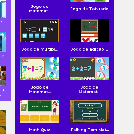
Jogo de
Jogo de Tabuada
Matemat...
ks
Jogo de multipl...
Jogo de adição ...
ra-
.
Jogo de
Jogo de
ra-
Matemát...
Matemat...
.
Math Quiz
Talking Tom Mat...