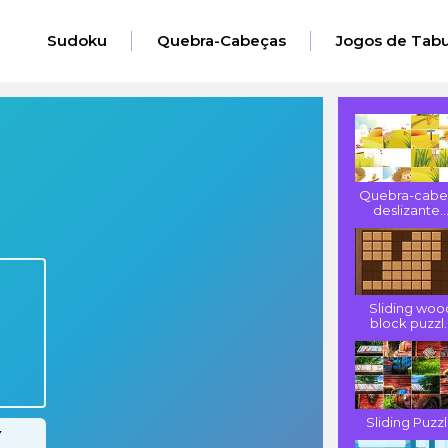
Sudoku
Quebra-Cabeças
Jogos de Tabu
Quebra-cabe
deslizante..
Sliding woo
block puzzl..
Sliding Puzz