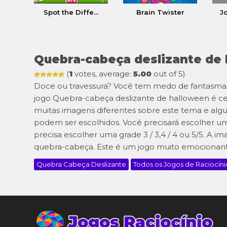
Spot the Diffe...
Brain Twister
Jo
Quebra-cabeça deslizante de
(
1
votes, average:
5.00
out of 5)
Doce ou travessura? Você tem medo de fantasmas 
jogo Quebra-cabeça deslizante de halloween é ce
muitas imagens diferentes sobre este tema e algu
podem ser escolhidos. Você precisará escolher u
precisa escolher uma grade 3 / 3,4 / 4 ou 5/5. A 
quebra-cabeça. Este é um jogo muito emocionante
Quebra Cabeça Deslizante
Todos os Jogos de Raciocíni