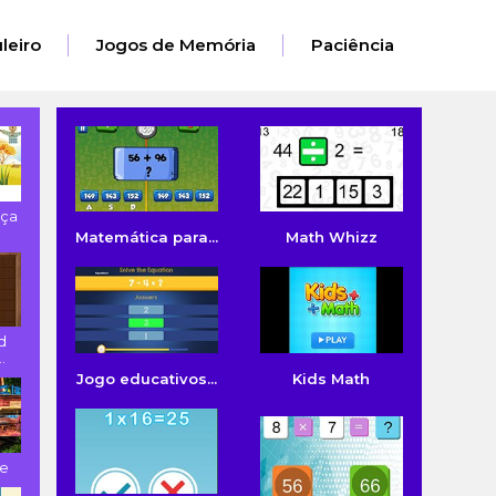
leiro
Jogos de Memória
Paciência
ça
.
Matemática para...
Math Whizz
d
.
Jogo educativos...
Kids Math
le