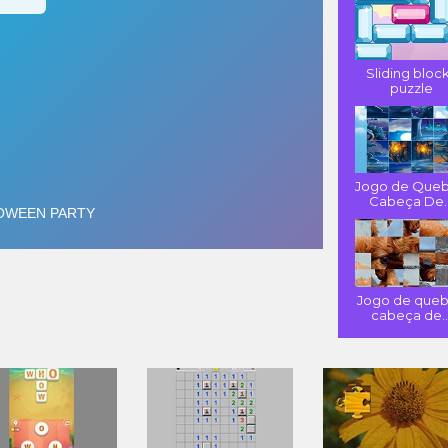
Sliding bloc
puzzle
Jogo de Queb
Cabeça De..
Jogo de queb
cabeça de..