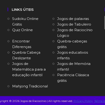
LINKS ÚTEIS
Sudoku Online
Jogos de palavras
Grátis
Jogos de Tabuleiro
Quiz Online
Jogos de Raciocínio
Lógico
Encontrar
Quebra-cabeças
Diferenças
grátis
Quebra Cabeça
Jogos educativos
Deslizante
infantis
Jogos de
Jogos de Memória
Matemática para a
infantil
educação infantil
Paciência Clássica
grátis
Mahjong Tradicional
right © 2026 Jogos de Raciocínio | All rights reserved.
Privacy Policy
Terms o